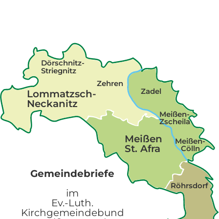
Dörschnitz-
Striegnitz
Zehren
Zadel
Lommatzsch-
Neckanitz
Meißen-
Zscheila
Meißen
Meißen-
St. Afra
Cölln
Gemeindebriefe
Röhrsdorf
im
Ev.-Luth.
Kirchgemeindebund