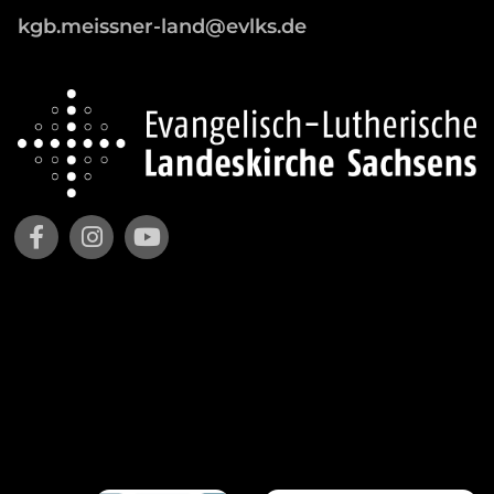
kgb.meissner-land@evlks.de