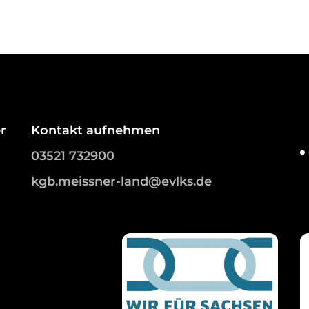
r
Kontakt aufnehmen
03521 732900
kgb.meissner-land@evlks.de