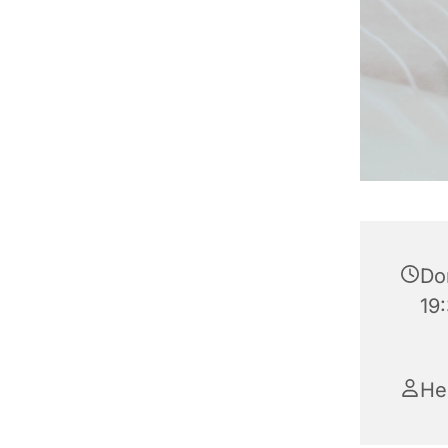
Do
19
He