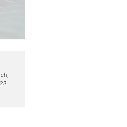
ch,
623