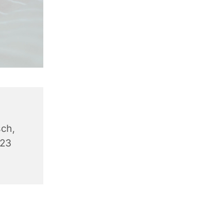
ch,
623