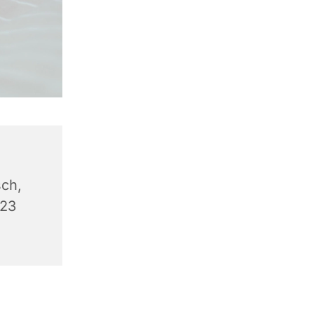
ch,
623