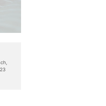
ch,
623