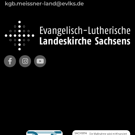
kgb.meissner-land@evlks.de