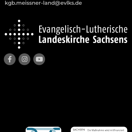
kgb.meissner-land@evlks.de