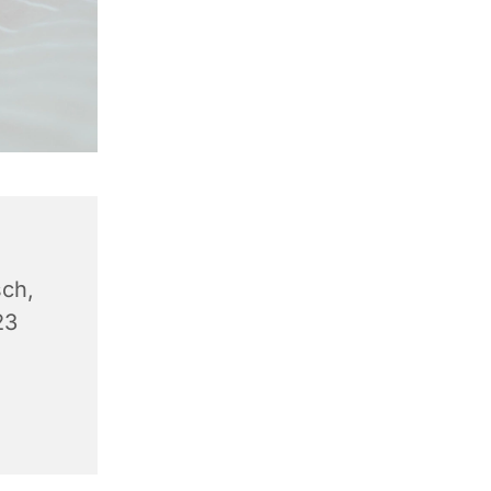
-
ch,
23