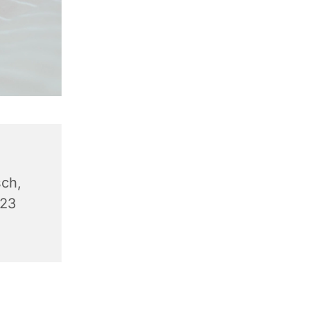
ch,
623