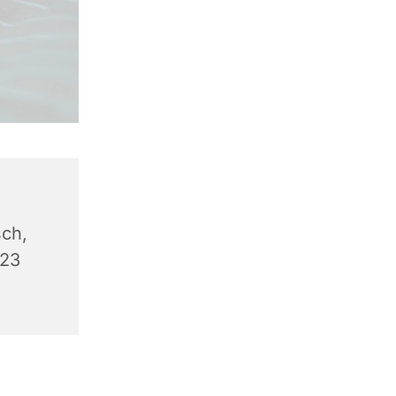
ch,
623