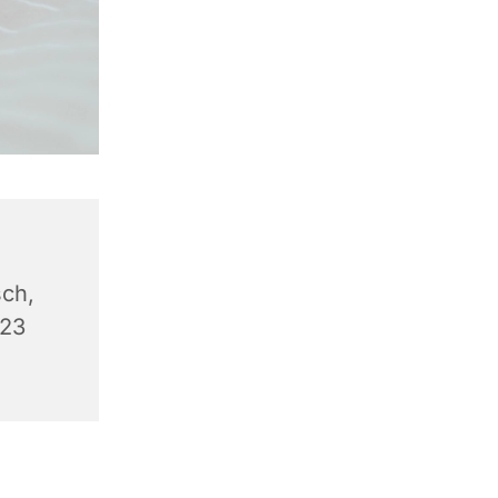
ch,
623