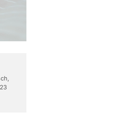
ch,
623