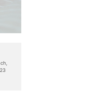
ch,
623